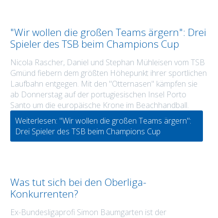
"Wir wollen die großen Teams ärgern": Drei
Spieler des TSB beim Champions Cup
Nicola Rascher, Daniel und Stephan Mühleisen vom TSB
Gmünd fiebern dem größten Höhepunkt ihrer sportlichen
Laufbahn entgegen. Mit den "Otternasen" kämpfen sie
ab Donnerstag auf der portugiesischen Insel Porto
Santo um die europäische Krone im Beachhandball.
Weiterlesen: "Wir wollen die großen Teams ärgern":
Drei Spieler des TSB beim Champions Cup
Was tut sich bei den Oberliga-
Konkurrenten?
Ex-Bundesligaprofi Simon Baumgarten ist der