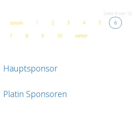
Seite 6 von 15
zurück
1
2
3
4
5
6
7
8
9
10
weiter
Hauptsponsor
Platin Sponsoren