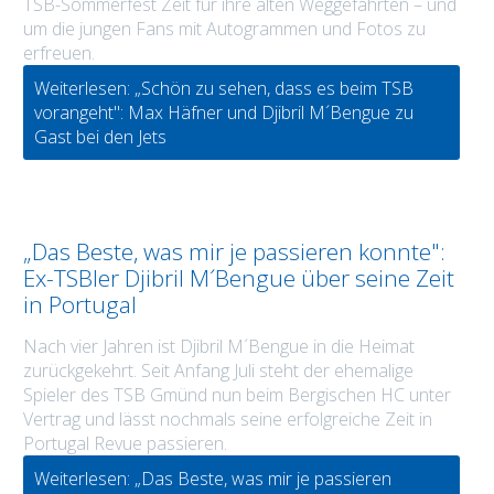
TSB-Sommerfest Zeit für ihre alten Weggefährten – und
um die jungen Fans mit Autogrammen und Fotos zu
erfreuen.
Weiterlesen: „Schön zu sehen, dass es beim TSB
vorangeht": Max Häfner und Djibril M´Bengue zu
Gast bei den Jets
„Das Beste, was mir je passieren konnte":
Ex-TSBler Djibril M´Bengue über seine Zeit
in Portugal
Nach vier Jahren ist Djibril M´Bengue in die Heimat
zurückgekehrt. Seit Anfang Juli steht der ehemalige
Spieler des TSB Gmünd nun beim Bergischen HC unter
Vertrag und lässt nochmals seine erfolgreiche Zeit in
Portugal Revue passieren.
Weiterlesen: „Das Beste, was mir je passieren