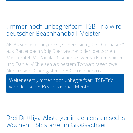
„Immer noch unbegreifbar“: TSB-Trio wird
deutscher Beachhandball-Meister
Als Außenseiter angereist, sichern sich „Die Otternasen“
aus Bartenbach völlig überraschend den deutschen
Meistertitel. Mit Nicola Rascher als wertvollstem Spieler
und Daniel Mühleisen als bestem Torwart ragen zwei
Akteure vom Oberligisten TSB Gmünd heraus.
Weiterlesen: „Immer noch unbegreifbar“: TSB-Trio
wird deutscher Beachhandball-Meister
Drei Drittliga-Absteiger in den ersten sechs
Wochen: TSB startet in Großsachsen