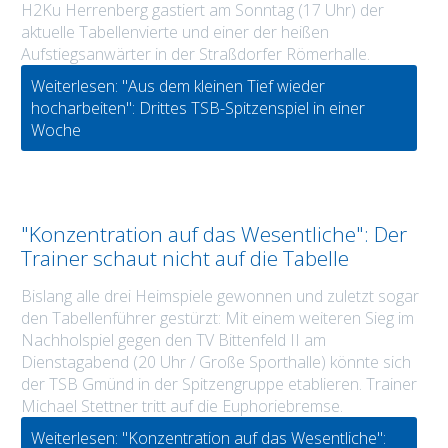
H2Ku Herrenberg gastiert am Sonntag (17 Uhr) der
aktuelle Tabellenvierte und einer der heißen
Aufstiegsanwärter in der Straßdorfer Römerhalle.
Weiterlesen: "Aus dem kleinen Tief wieder
hocharbeiten": Drittes TSB-Spitzenspiel in einer
Woche
"Konzentration auf das Wesentliche": Der
Trainer schaut nicht auf die Tabelle
Bislang alle drei Heimspiele gewonnen und zuletzt sogar
den Tabellenführer gestürzt: Mit einem weiteren Sieg im
Nachholspiel gegen den TV Bittenfeld II am
Dienstagabend (20 Uhr / Große Sporthalle) könnte sich
der TSB Gmünd in der Spitzengruppe etablieren. Trainer
Michael Stettner tritt auf die Euphoriebremse.
Weiterlesen: "Konzentration auf das Wesentliche":