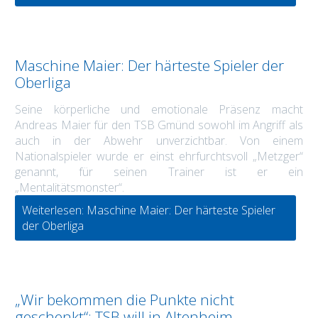
Maschine Maier: Der härteste Spieler der
Oberliga
Seine körperliche und emotionale Präsenz macht
Andreas Maier für den TSB Gmünd sowohl im Angriff als
auch in der Abwehr unverzichtbar. Von einem
Nationalspieler wurde er einst ehrfurchtsvoll „Metzger“
genannt, für seinen Trainer ist er ein
„Mentalitätsmonster“.
Weiterlesen: Maschine Maier: Der härteste Spieler
der Oberliga
„Wir bekommen die Punkte nicht
geschenkt“: TSB will in Altenheim