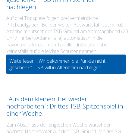
nachlegen
Auf drei Topspiele folgen drei vermeintliche
Pflichtaufgaben. Bei der weiten Auswärtsfahrt zum TuS
Altenheim rutscht der TSB Gmünd am Samstagabend (20
Uhr / Herbert-Adam-Halle) automatisch in die
Favoritenrolle, darf den Tabellendrittletzten aber
keinesfalls auf die leichte Schulter nehmen.
Weiterlesen: „Wir bekommen die Punkte nicht
geschenkt“: TSB will in Altenheim nachlegen
"Aus dem kleinen Tief wieder
hocharbeiten": Drittes TSB-Spitzenspiel in
einer Woche
Zum Abschluss der englischen Woche wartet der
nächste Hochkaräter auf den TSB Gmünd. Mit der SG