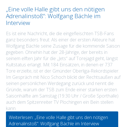
„Eine volle Halle gibt uns den nötigen
Adrenalinstoß“: Wolfgang Bächle im
Interview
Es ist eine Nachricht, die die eingefleischten TSB-Fans
ganz besonders freut: Als einer der ersten Akteure hat
Wolfgang Bächle seine Zusage für die kommende Saison
gegeben. Ohnehin hat der 28-Jährige, der bereits in
seinem elften Jahr für die „Jets“ auf Torejagd geht, längst
Kultstatus erlangt. Mit 184 Einsätzen, in denen er 737
Tore erzielte, ist er der Gmünder Oberliga-Rekordspieler.
Im Gespräch mit Nico Schoch blickt der Rechtsaußen auf
seinen persönlichen Werdegang zurück und nennt die
Gründe, warum der TSB zum Ende einer starken ersten
Saisonhälfte am Samstag (19:30 Uhr / Große Sporthalle)
auch dem Spitzenreiter TV Plochingen ein Bein stellen
kann.
Weiterlesen: „Eine volle Halle gibt uns den nötigen
Adrenalinstoß“: Wolfgang Bächle im Interview