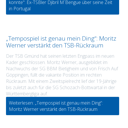
konnte": Ex-TSBler Djibril M´Bengue über seine Zeit
in Portugal
„Tempospiel ist genau mein Ding“: Moritz
Werner verstärkt den TSB-Rückraum
Der TSB Gmünd hat seinen letzten Engpass im neuen
Kader geschlossen. Moritz Werner, ausgebildet im
Nachwuchs der SG BBM Bietigheim und von Frisch Auf
Göppingen, füllt die vakante Position im rechten
Rückraum. Mit einem Zweitspielrecht lief der 19-Jährige
bis zuletzt auch für die SG Schozach-Bottwartal in der
Württembergliga auf.
Weiterlesen: „Tempospiel ist genau mein Ding“:
Moritz Werner verstärkt den TSB-Rückraum