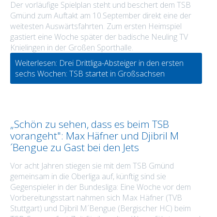
Der vorläufige Spielplan steht und beschert dem TSB
Gmünd zum Auftakt am 10.September direkt eine der
weitesten Auswärtsfahrten. Zum ersten Heimspiel
gastiert eine Woche später der badische Neuling TV
Knielingen in der Großen Sporthalle.
Weiterlesen: Drei Drittliga-Absteiger in den ersten
sechs Wochen: TSB startet in Großsachsen
„Schön zu sehen, dass es beim TSB
vorangeht": Max Häfner und Djibril M
´Bengue zu Gast bei den Jets
Vor acht Jahren stiegen sie mit dem TSB Gmünd
gemeinsam in die Oberliga auf, künftig sind sie
Gegenspieler in der Bundesliga: Eine Woche vor dem
Vorbereitungsstart nahmen sich Max Häfner (TVB
Stuttgart) und Djibril M´Bengue (Bergischer HC) beim