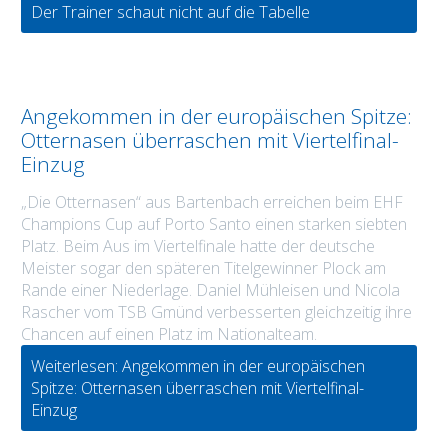
Der Trainer schaut nicht auf die Tabelle
Angekommen in der europäischen Spitze:
Otternasen überraschen mit Viertelfinal-
Einzug
„Die Otternasen“ aus Bartenbach erreichen beim EHF
Champions Cup auf Porto Santo einen starken siebten
Platz. Beim Aus im Viertelfinale hatte der deutsche
Meister sogar den späteren Titelgewinner Plock am
Rande einer Niederlage. Daniel Mühleisen und Nicola
Rascher vom TSB Gmünd verbesserten gleichzeitig ihre
Chancen auf einen Platz im Nationalteam.
Weiterlesen: Angekommen in der europäischen
Spitze: Otternasen überraschen mit Viertelfinal-
Einzug