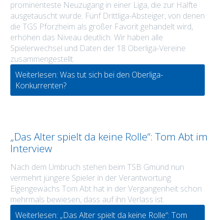
prominenteste Neuzugang in einer Liga, die zur Hälfte
ausgetauscht wurde. Fünf Drittliga-Absteiger, von denen
die TGS Pforzheim als großer Favorit gehandelt wird,
erhöhen das Niveau deutlich. Wir haben alle
Spielerwechsel und Daten der 18 Oberliga-Vereine
zusammengestellt.
Weiterlesen: Was tut sich bei den Oberliga-
Konkurrenten?
„Das Alter spielt da keine Rolle“: Tom Abt im
Interview
Nach dem Umbruch stehen beim TSB Gmünd nun
vermehrt jüngere Spieler in der Verantwortung.
Eigengewächs Tom Abt hat in der Vergangenheit schon
mehrmals bewiesen, dass auf ihn Verlass ist.
Weiterlesen: „Das Alter spielt da keine Rolle“: Tom