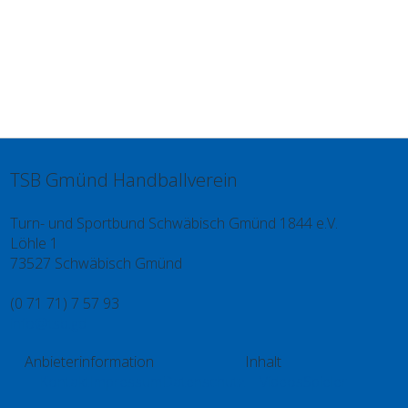
TSB Gmünd Handballverein
Turn- und Sportbund Schwäbisch Gmünd 1844 e.V.
Löhle 1
73527 Schwäbisch Gmünd
(0 71 71) 7 57 93
info@tsb.gd
Anbieterinformation
Inhalt
Kontakt
Impressum
Datenschutz
Videos
Spieler