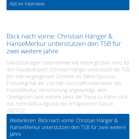
Abt im Interview
Blick nach vorne: Christian Hänger &
HanseMerkur unterstützen den TSB für
zwei weitere Jahre
Selbstständiger Unternehmer mit einem großen Herz für
den Handballsport: Christian Hänger unterstützt die TSB
Jets seit vergangenem Sommer als Silber-Sponsor.
Frühzeitig hat der Lorcher Geschäftsstellenleiter der
HanseMerkur Versicherung angekündigt, dem
Oberligisten zwei weitere Jahre die Treue zu halten und
das nicht bloß aufgrund der erfolgreichen Saison
2021/22.
Weiterlesen: Blick nach vorne: Christian Hänger &
HanseMerkur unterstützen den TSB für zwei weitere
Jahre