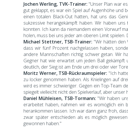
Jochen Werling, TVK-Trainer:
"Unser Plan war es
gut geklappt, es war ein Spiel auf Augenhöhe und 
einen totalen Black-Out hatten, hat uns das Gen
sukzessive herangekämpft haben. Wir haben uns teu
konnten. Ich kann da niemandem einen Vorwurf mac
holen, muss bei uns jeder am oberen Limit spielen. D
Michael Stettner, TSB-Trainer:
"Wir hätten den 
dass wir fünf Prozent nachgelassen haben, sonder
andere Mannschaften richtig schwer getan. Wir ha
Gegner hat wie erwartet um jeden Ball gekämpft u
deutlich, der Sieg ist am Ende um drei oder vier T
Moritz Werner, TSB-Rückraumspieler:
"Ich hatt
zu locker genommen haben. Als Knielingen auf dr
wird es immer schwieriger. Gegen ein Top-Team de
spiegelt vielleicht nicht den Spielverlauf, aber unse
Daniel Mühleisen, TSB-Tormann:
"Wir haben uns
erarbeitet haben, nahmen wir es womöglich ein bi
herankommen lassen. Ich war dann ganz froh, dass e
zwar später entschieden als es möglich gewesen
gewonnen haben."