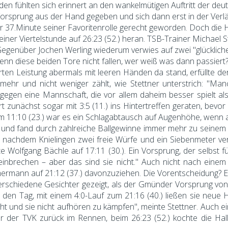
en fühlten sich erinnert an den wankelmütigen Auftritt der de
orsprung aus der Hand gegeben und sich dann erst in der Verlä
 37.Minute seiner Favoritenrolle gerecht geworden. Doch die 
einer Viertelstunde auf 26:23 (52.) heran. TSB-Trainer Michael 
n Gegenüber Jochen Werling wiederum verwies auf zwei "glückli
enn diese beiden Tore nicht fallen, wer weiß was dann passiert?
ten Leistung abermals mit leeren Händen da stand, erfüllte der 
t mehr und nicht weniger zählt, wie Stettner unterstrich: 
gen eine Mannschaft, die vor allem daheim besser spielt als e
zunächst sogar mit 3:5 (11.) ins Hintertreffen geraten, bev
zum 11:10 (23.) war es ein Schlagabtausch auf Augenhöhe, wenn 
er und fand durch zahlreiche Ballgewinne immer mehr zu seinem
, nachdem Knielingen zwei freie Würfe und ein Siebenmeter ver
Wolfgang Bächle auf 17:11 (30.). Ein Vorsprung, der selbst für
brechen – aber das sind sie nicht." Auch nicht nach einem "
mermann auf 21:12 (37.) davonzuziehen. Die Vorentscheidung? E
verschiedene Gesichter gezeigt, als der Gmünder Vorsprung von
 den Tag, mit einem 4:0-Lauf zum 21:16 (40.) ließen sie neue H
eht und sie nicht aufhören zu kämpfen", meinte Stettner. Auch
war der TVK zurück im Rennen, beim 26:23 (52.) kochte die Ha