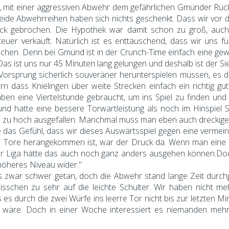
, mit einer aggressiven Abwehr dem gefährlichen Gmünder Rüc
beide Abwehrreihen haben sich nichts geschenkt. Dass wir vor d
ick gebrochen. Die Hypothek war damit schon zu groß, auch
er verkauft. Natürlich ist es enttäuschend, dass wir uns fü
hen. Denn bei Gmünd ist in der Crunch-Time einfach eine ge
as ist uns nur 45 Minuten lang gelungen und deshalb ist der Sie
Vorsprung sicherlich souveräner herunterspielen müssen, es d
n dass Knielingen über weite Strecken einfach ein richtig gu
ben eine Viertelstunde gebraucht, um ins Spiel zu finden und
nd hatte eine bessere Torwartleistung als noch im Hinspiel
ore zu hoch ausgefallen. Manchmal muss man eben auch dreckige
e das Gefühl, dass wir dieses Auswärtsspiel gegen eine verme
ei Tore herangekommen ist, war der Druck da. Wenn man eine 
r Liga hätte das auch noch ganz anders ausgehen können.Doch
r höheres Niveau wider."
 zwar schwer getan, doch die Abwehr stand lange Zeit durchg
sschen zu sehr auf die leichte Schulter. Wir haben nicht m
s durch die zwei Würfe ins leerre Tor nicht bis zur letzten M
 wäre. Doch in einer Woche interessiert es niemanden meh