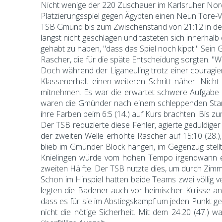
Nicht wenige der 220 Zuschauer im Karlsruher Nord
Platzierungsspiel gegen Ägypten einen Neun Tore-V
TSB Gmünd bis zum Zwischenstand von 21:12 in der
längst nicht geschlagen und tasteten sich innerhalb 
gehabt zu haben, "dass das Spiel noch kippt." Sei
Rascher, die für die späte Entscheidung sorgten. "W
Doch während der Liganeuling trotz einer couragier
Klassenerhalt einen weiteren Schritt näher. Nich
mitnehmen. Es war die erwartet schwere Aufgabe ge
waren die Gmünder nach einem schleppenden Start 
ihre Farben beim 6:5 (14.) auf Kurs brachten. Bis 
Der TSB reduzierte diese Fehler, agierte geduldig
der zweiten Welle erhöhte Rascher auf 15:10 (28.)
blieb im Gmünder Block hängen, im Gegenzug stellte 
Knielingen würde vom hohen Tempo irgendwann ein
zweiten Hälfte. Der TSB nutzte dies, um durch Zim
Schon im Hinspiel hatten beide Teams zwei völlig 
legten die Badener auch vor heimischer Kulisse an
dass es für sie im Abstiegskampf um jeden Punkt g
nicht die nötige Sicherheit. Mit dem 24:20 (47.) 