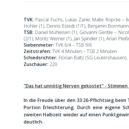
TVK:
Pascal Fuchs, Lukas Zanki, Malte Röpcke – Meh
Hohler (1), Dennis Estedt (1/1), Benjamin Borrmann,
TSB:
Daniel Mühleisen (1), Giovanni Gentile – Nico
(2/1), Moritz Werner (1), Jan Spindler (1), Arian Ple
Siebenmeter:
TVK 6/4 – TSB 9/6
Zeitstrafen:
TVK 4 Minuten – TSB 2 Minuten
Schiedsrichter:
Florian Baltz (SG Leutershausen),
Zuschauer:
220
"Das hat unnötig Nerven gekostet" - Stimmen 
In die Freude über den 33:26-Pflichtsieg bei
Portion Erleichterung. Durch eine eigene S
zweiten Halbzeit wieder auf einen Punktgewinn
deutlich.