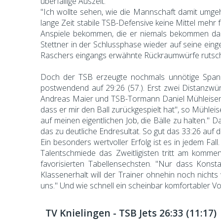
überfällige Auszeit.
"Ich wollte sehen, wie die Mannschaft damit umgeht
lange Zeit stabile TSB-Defensive keine Mittel mehr f
Anspiele bekommen, die er niemals bekommen darf,
Stettner in der Schlussphase wieder auf seine eing
Raschers eingangs erwähnte Rückraumwürfe rutscht
Doch der TSB erzeugte nochmals unnötige Spannu
postwendend auf 29:26 (57.). Erst zwei Distanzwür
Andreas Maier und TSB-Tormann Daniel Mühleisen b
dass er mir den Ball zurückgespielt hat", so Mühlei
auf meinen eigentlichen Job, die Bälle zu halten."
das zu deutliche Endresultat. So gut das 33:26 auf
Ein besonders wertvoller Erfolg ist es in jedem Fal
Talentschmiede das Zweitligisten tritt am komme
favorisierten Tabellensechsten. "Nur dass Konst
Klassenerhalt will der Trainer ohnehin noch nicht
uns." Und wie schnell ein scheinbar komfortabler Vo
TV Knielingen - TSB Jets 26:33 (11:17)