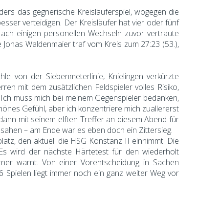
nders das gegnerische Kreisläuferspiel, wogegen die
esser verteidigen. Der Kreisläufer hat vier oder fünf
Nach einigen personellen Wechseln zuvor vertraute
e Jonas Waldenmaier traf vom Kreis zum 27:23 (53.),
 von der Siebenmeterlinie, Knielingen verkürzte
en mit dem zusätzlichen Feldspieler volles Risiko,
 "Ich muss mich bei meinem Gegenspieler bedanken,
hönes Gefühl, aber ich konzentriere mich zuallererst
 dann mit seinem elften Treffer an diesem Abend für
ssahen – am Ende war es eben doch ein Zittersieg.
platz, den aktuell die HSG Konstanz II einnimmt. Die
Es wird der nächste Härtetest für den wiederholt
ttner warnt. Von einer Vorentscheidung in Sachen
6 Spielen liegt immer noch ein ganz weiter Weg vor