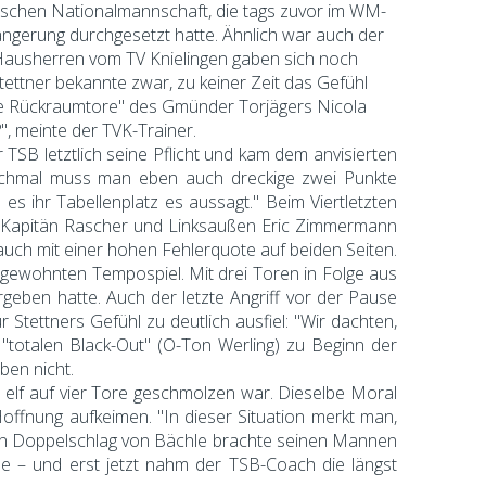
utschen Nationalmannschaft, die tags zuvor im WM-
ngerung durchgesetzt hatte. Ähnlich war auch der
Hausherren vom TV Knielingen gaben sich noch
Stettner bekannte zwar, zu keiner Zeit das Gefühl
che Rückraumtore" des Gmünder Torjägers Nicola
", meinte der TVK-Trainer.
TSB letztlich seine Pflicht und kam dem anvisierten
"Manchmal muss man eben auch dreckige zwei Punkte
s ihr Tabellenplatz es aussagt." Beim Viertletzten
or Kapitän Rascher und Linksaußen Eric Zimmermann
auch mit einer hohen Fehlerquote auf beiden Seiten.
 gewohnten Tempospiel. Mit drei Toren in Folge aus
geben hatte. Auch der letzte Angriff vor der Pause
 Stettners Gefühl zu deutlich ausfiel: "Wir dachten,
totalen Black-Out" (O-Ton Werling) zu Beginn der
ben nicht.
 elf auf vier Tore geschmolzen war. Dieselbe Moral
offnung aufkeimen. "In dieser Situation merkt man,
 ein Doppelschlag von Bächle brachte seinen Mannen
lle – und erst jetzt nahm der TSB-Coach die längst