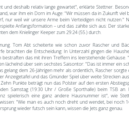
 und deshalb relativ lange gewartet", erklärte Stettner. Beso
and, war ihm ein Dorn im Auge: "Wir müssen da in Zukunft viel b
 nur weil wir unsere Arme beim Verteidigen nicht nutzen." 
espielte Anfangsformation – und das zahlte sich aus: Der stark
en dem Knielinger Keeper zum 29:24 (55.) durch.
ng. Tom Abt scheiterte wie schon zuvor Rascher und Bächle
fe brachten die Entscheidung: In Unterzahl gingen die Hausherr
estraften das mit ihren Treffern ins leerstehende Gehäuse.
sen lächelnd über sein sechstes Saisontor: "Das ist immer ein sc
 Das gelang dem 26-Jährigen mehr als ordentlich, Rascher sorgte
 der Anzeigetafel und das Gmünder Spiel über weite Strecken au
l. Zehn Punkte beträgt nun das Polster auf den ersten Abstiegs
nden Samstag (19:30 Uhr / Große Sporthalle) beim TSB an. 
anz spielerisch eine ganz andere Hausnummer ist", wie Ste
s wissen: "Wie man es auch noch dreht und wendet, bei noch 1
rsprung wieder futsch sein kann, wissen die Jets ganz genau.