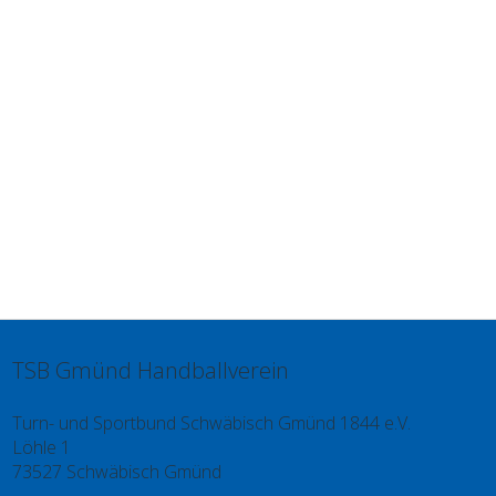
TSB Gmünd Handballverein
Turn- und Sportbund Schwäbisch Gmünd 1844 e.V.
Löhle 1
73527 Schwäbisch Gmünd