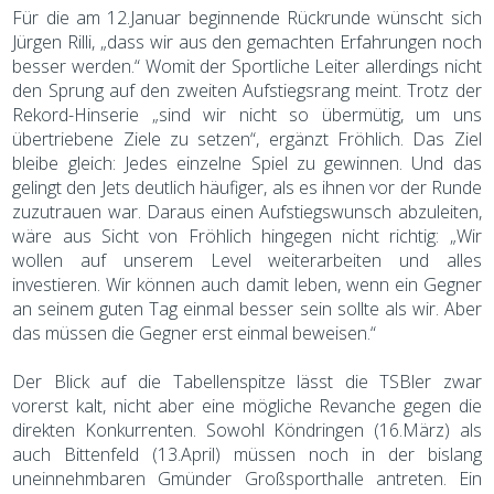
Für die am 12.Januar beginnende Rückrunde wünscht sich
Jürgen Rilli, „dass wir aus den gemachten Erfahrungen noch
besser werden.“ Womit der Sportliche Leiter allerdings nicht
den Sprung auf den zweiten Aufstiegsrang meint. Trotz der
Rekord-Hinserie „sind wir nicht so übermütig, um uns
übertriebene Ziele zu setzen“, ergänzt Fröhlich. Das Ziel
bleibe gleich: Jedes einzelne Spiel zu gewinnen. Und das
gelingt den Jets deutlich häufiger, als es ihnen vor der Runde
zuzutrauen war. Daraus einen Aufstiegswunsch abzuleiten,
wäre aus Sicht von Fröhlich hingegen nicht richtig: „Wir
wollen auf unserem Level weiterarbeiten und alles
investieren. Wir können auch damit leben, wenn ein Gegner
an seinem guten Tag einmal besser sein sollte als wir. Aber
das müssen die Gegner erst einmal beweisen.“
Der Blick auf die Tabellenspitze lässt die TSBler zwar
vorerst kalt, nicht aber eine mögliche Revanche gegen die
direkten Konkurrenten. Sowohl Köndringen (16.März) als
auch Bittenfeld (13.April) müssen noch in der bislang
uneinnehmbaren Gmünder Großsporthalle antreten. Ein