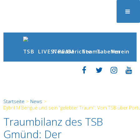
News
Berichte
LIVESTREAM
Teams
Tabellen
Verein
Startseite
>
News
>
Djibril M´Bengue und sein "gelebter Traum": Vom TSB über Portu
Traumbilanz des TSB
Gmünd: Der