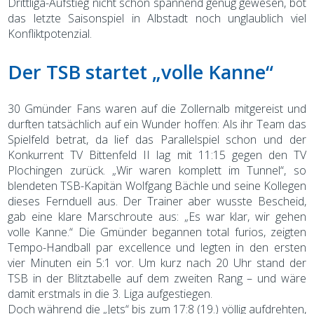
Drittliga-Aufstieg nicht schon spannend genug gewesen, bot
das letzte Saisonspiel in Albstadt noch unglaublich viel
Konfliktpotenzial.
Der TSB startet „volle Kanne“
30 Gmünder Fans waren auf die Zollernalb mitgereist und
durften tatsächlich auf ein Wunder hoffen: Als ihr Team das
Spielfeld betrat, da lief das Parallelspiel schon und der
Konkurrent TV Bittenfeld II lag mit 11:15 gegen den TV
Plochingen zurück. „Wir waren komplett im Tunnel“, so
blendeten TSB-Kapitän Wolfgang Bächle und seine Kollegen
dieses Fernduell aus. Der Trainer aber wusste Bescheid,
gab eine klare Marschroute aus: „Es war klar, wir gehen
volle Kanne.“ Die Gmünder begannen total furios, zeigten
Tempo-Handball par excellence und legten in den ersten
vier Minuten ein 5:1 vor. Um kurz nach 20 Uhr stand der
TSB in der Blitztabelle auf dem zweiten Rang – und wäre
damit erstmals in die 3. Liga aufgestiegen.
Doch während die „Jets“ bis zum 17:8 (19.) völlig aufdrehten,