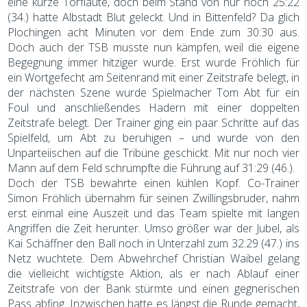
eine kurze Torflaute, doch beim Stand von nur noch 25:22
(34.) hatte Albstadt Blut geleckt. Und in Bittenfeld? Da glich
Plochingen acht Minuten vor dem Ende zum 30:30 aus.
Doch auch der TSB musste nun kämpfen, weil die eigene
Begegnung immer hitziger wurde. Erst wurde Fröhlich für
ein Wortgefecht am Seitenrand mit einer Zeitstrafe belegt, in
der nächsten Szene wurde Spielmacher Tom Abt für ein
Foul und anschließendes Hadern mit einer doppelten
Zeitstrafe belegt. Der Trainer ging ein paar Schritte auf das
Spielfeld, um Abt zu beruhigen – und wurde von den
Unparteiischen auf die Tribüne geschickt. Mit nur noch vier
Mann auf dem Feld schrumpfte die Führung auf 31:29 (46.).
Doch der TSB bewahrte einen kühlen Kopf. Co-Trainer
Simon Fröhlich übernahm für seinen Zwillingsbruder, nahm
erst einmal eine Auszeit und das Team spielte mit langen
Angriffen die Zeit herunter. Umso größer war der Jubel, als
Kai Schäffner den Ball noch in Unterzahl zum 32:29 (47.) ins
Netz wuchtete. Dem Abwehrchef Christian Waibel gelang
die vielleicht wichtigste Aktion, als er nach Ablauf einer
Zeitstrafe von der Bank stürmte und einen gegnerischen
Pass abfing. Inzwischen hatte es längst die Runde gemacht,