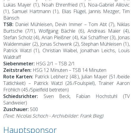
Lukas Mayer (1), Noah Ehrenfried (1), Noa-Gabriel Alilovic
(1), Samuel Hartmann (1), Elias Flügel, Jannis Mezger, Tim
Bänsch
TSB:
Daniel Mühleisen, Devin Immer – Tom Abt (7), Niklas
Burtsche (7/1), Wolfgang Bächle (6), Andreas Maier (4),
Stefan Scholz (4), Arian Pleißner (4), Kai Schäffner (3), Jonas
Waldenmaier (2), Jonas Schwenk (2), Stephan Mühleisen (1),
Patrick Watzl (1), Christian Waibel, Jonathan Leichs, Louis
Waldraff
Siebenmeter:
HSG 2/1 – TSB 2/1
Zeitstrafen:
HSG 12 Minuten – TSB 14 Minuten
Rote Karten:
Patrick Lebherz (48.), Julian Mayer (51./beide
Tätlichkeit) – Patrick Watzl (26./Foulspiel), Trainer Aaron
Fröhlich (45./Spielfeld betreten)
Schiedsrichter:
Sven Beck, Fabian Hochstuhl (TV
Sandweier)
Zuschauer:
500
(Text: Nicolas Schoch - Archivbilder: Frank Bieg)
Hauptsponsor