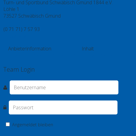
Turn- und Sportbund Schwäbisch Gmünd 1844 e.V.
Löhle 1
73527 Schwäbisch Gmünd
(0 71 71) 7 57 93
info@tsb.gd
Anbieterinformation
Inhalt
Kontakt
Impressum
Datenschutz
Videos
Spieler
Team Login
Angemeldet bleiben