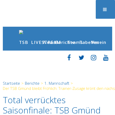
News
Berichte
LIVESTREAM
Teams
Tabellen
Verein
Startseite
>
Berichte
>
1. Mannschaft
>
Der TSB Gmünd bleibt Fröhlich: Trainer-Zusage krönt den näch
Total verrücktes
Saisonfinale: TSB Gmünd