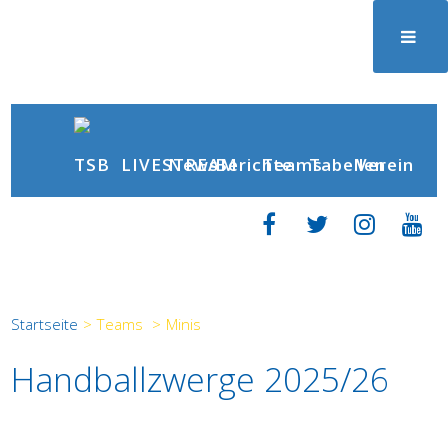
News
Berichte
LIVESTREAM
Teams
Tabellen
Verein
Startseite
>
Teams
>
Minis
Handballzwerge 2025/26