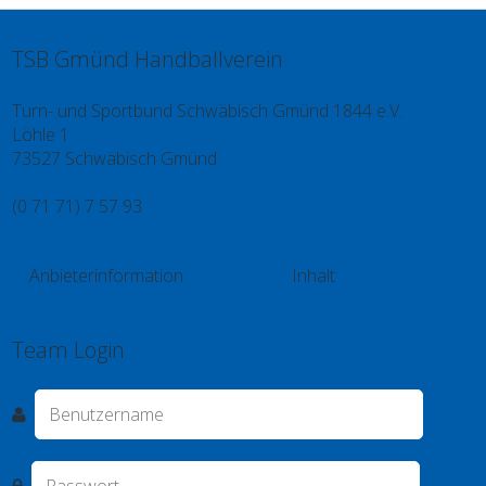
TSB Gmünd Handballverein
Turn- und Sportbund Schwäbisch Gmünd 1844 e.V.
Löhle 1
73527 Schwäbisch Gmünd
(0 71 71) 7 57 93
info@tsb.gd
Anbieterinformation
Inhalt
Kontakt
Impressum
Datenschutz
Videos
Spieler
Team Login